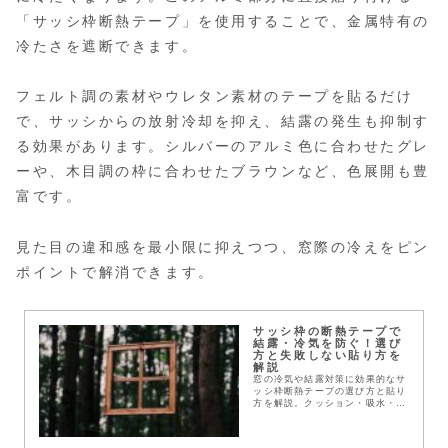
「サッシ枠断熱テープ」を使用することで、金属特有の
冷たさを遮断できます。
フェルト調の素材やウレタン素材のテープを貼るだけ
で、サッシからの放射冷却を抑え、結露の発生も抑制す
る効果があります。シルバーのアルミ色に合わせたグレ
ーや、木目調の枠に合わせたブラウンなど、色展開も豊
富です。
見た目の違和感を最小限に抑えつつ、窓際の冷えをピン
ポイントで解消できます。
サッシ枠の断熱テープで
結露・冷気を防ぐ！選び
方と失敗しない貼り方を
解説
窓の冷気や結露対策に効果的なサ
ッシ枠断熱テープの選び方と貼り
方を解説。クッション・吸水・透
明タイプの性能比較や、剥がれな
いコツ、賃貸での活用術も紹介し
ます。サッシ枠を断熱して、冬の