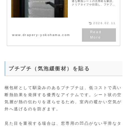
適な断熱シートの活用術を解説。
クリアタイプや目隠し、プチプチ
素材など窓に合わせた選び方か
ら、剥がれない貼り方の手順、隙
間風を防ぐモヘアテープの併用ま
で紹介します。賃貸でも手軽にで
きる方法で、快適な室内環境を実
2026.02.11
現しましょう。
www.drapery-yokohama.com
プチプチ（気泡緩衝材）を貼る
梱包材として馴染みのあるプチプチは、低コストで高い
断熱効果を発揮する優秀なアイテムです。シート状の空
気層が熱の伝わりを遅らせるため、室内の暖かい空気が
外へ逃げるのを防ぎます。
見た目を重視する場合は、窓専用の凹凸がない平滑なタ