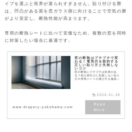
イプを選ぶと視界が遮られすぎません。貼り付ける際
は、凹凸がある面を窓ガラス側に向けることで空気の層
がより安定し、断熱性能が高まります。
専用の断熱シートに比べて安価なため、複数の窓を同時
に対策したい場合に最適です。
窓の断熱はプチプチで変
わる！電気代を節約する
正しい貼り方と失敗しな
いコツ
窓の断熱にプチプチは効果があ
る？初心者向けに失敗しない貼り
方や専用シートの選び方を徹底解
説。電気代を節約するコツや、網
入りガラスの熱割れ対策、賃貸で
も安心な方法まで網羅しました。
この記事を読めば、今すぐ１０分
2026.01.29
で暖かい部屋作りが始められま
す。
www.drapery-yokohama.com