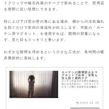
トクリップや磁石内蔵のテープで留めることで、窓周辺
を密閉に近い状態にできます。
特に上げ下げ窓が壁の角にある場合、横からの冷気漏れ
を防ぐだけで室内の保温性が向上します。市販の「カー
テン用マグネット」を使用すれば、開閉の邪魔になら
ず、見た目もスッキリと整います。
わずかな隙間を埋めるという小さな工夫が、長時間の暖
房費節約に直結します。
カーテンの隙間防止をマ
グネットで自作｜冷気も
光も防ぐ節約テク
カーテン中央のすき間や光漏れが
気になる方向けに、マグネットで
ピタッと閉じる自作方法を解説。
縫い付け・テープ・マグネットシ
ートなどの種類別手順、100均活
用、賃貸でも安心な原状回復のコ
ツや安全面のポイントも紹介しま
す。
2026.02.05