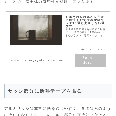
ぐことで、窓全体の気密性が格段に高まります。
お風呂の窓の寒さを今す
ぐ解消！おすすめ断熱グ
ッズ18選と失敗しない選
び方
お風呂の窓の寒さを解消する断熱
グッズ18選を紹介。100均のシー
トやプラダン、隙間テープ、内窓
キットなど、初心者が失敗しない
ための選び方や設置のコツを具体
的に解説します。賃貸OKの対策
やカビ予防の注意点も網羅。冬の
2026.02.05
浴室を今すぐ快適に変えましょ
う。
www.drapery-yokohama.com
サッシ部分に断熱テープを貼る
アルミサッシは非常に熱を通しやすく、冬場は氷のよう
に冷たくなります。このアルミ部分に直接貼り付ける