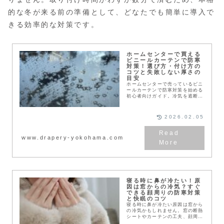
的な冬が来る前の準備として、どなたでも簡単に導入で
きる効率的な対策です。
ホームセンターで買える
ビニールカーテンで防寒
対策！選び方・付け方の
コツと失敗しない厚さの
目安
ホームセンターで売っているビニ
ールカーテンで防寒対策を始める
初心者向けガイド。冷気を遮断す
る厚さ0.3mm以上の選び方や、
隙間を防ぐ設置手順、突っ張り棒
を活用した賃貸OKのアイデアを
2026.02.05
具体的に紹介。結露対策やメンテ
ナンスも解説し、冬の寒さを賢く
解消するコツが満載です。
www.drapery-yokohama.com
寝る時に鼻が冷たい！原
因は窓からの冷気？すぐ
できる顔周りの防寒対策
と快眠のコツ
寝る時に鼻が冷たい原因は窓から
の冷気かもしれません。窓の断熱
シートやカーテンの工夫、顔周り
の冷えを防ぐベッドの配置、マス