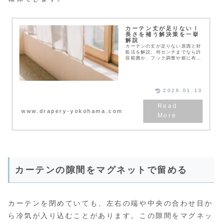
カーテン丈が足りない！
長さを補う解決策を一挙
解説
カーテンの丈が足りない原因と対
処法を解説。何センチまでなら許
容範囲か、フック調整や裾に布を
足す応急処置、プロのお直し活用
法、さらに次に失敗しない採寸の
コツまでを用途別にわかりやすく
紹介します。
2026.01.13
www.drapery-yokohama.com
カーテンの隙間をマグネットで留める
カーテンを閉めていても、左右の端や中央の合わせ目か
ら冷気が入り込むことがあります。この隙間をマグネッ