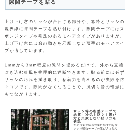
隙間テープを貼る
上げ下げ窓のサッシが合わさる部分や、窓枠とサッシの
境界線に隙間テープを貼り付けます。隙間テープにはス
ポンジタイプや毛足のあるモヘアタイプがありますが、
上げ下げ窓には窓の動きを邪魔しない薄手のモヘアタイ
プが適しています。
1mmから3mm程度の隙間を埋めるだけで、外から直接
吹き込む冷風を物理的に遮断できます。貼る前には必ず
サッシの汚れを拭き取り、粘着力を高めるのが失敗を防
ぐコツです。隙間がなくなることで、風切り音の軽減に
もつながります。
サッシ枠の断熱テープで
結露・冷気を防ぐ！選び
方と失敗しない貼り方を
解説
窓の冷気や結露対策に効果的なサ
ッシ枠断熱テープの選び方と貼り