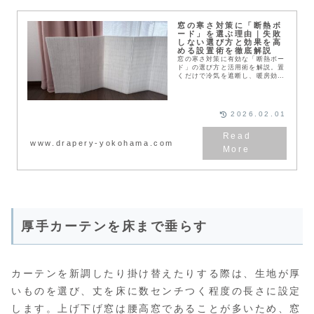
窓の寒さ対策に「断熱ボ
ード」を選ぶ理由｜失敗
しない選び方と効果を高
める設置術を徹底解説
窓の寒さ対策に有効な「断熱ボー
ド」の選び方と活用術を解説。置
くだけで冷気を遮断し、暖房効率
を高めるコツや、結露・カビを防
ぐメンテナンス法を紹介します。
賃貸OKな設置スタイルや100
均・ホームセンター製品の比較ポ
2026.02.01
イントも網羅。冬の光熱費を節約
したい方必見です。
www.drapery-yokohama.com
厚手カーテンを床まで垂らす
カーテンを新調したり掛け替えたりする際は、生地が厚
いものを選び、丈を床に数センチつく程度の長さに設定
します。上げ下げ窓は腰高窓であることが多いため、窓