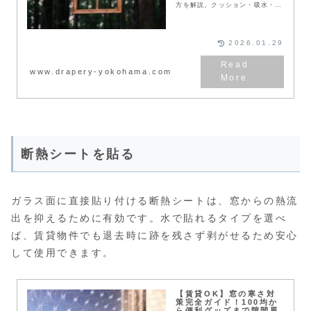
方を解説。クッション・吸水・透
明タイプの性能比較や、剥がれな
いコツ、賃貸での活用術も紹介し
ます。サッシ枠を断熱して、冬の
寒さを解消し節電効果を高めまし
2026.01.29
ょう。
www.drapery-yokohama.com
断熱シートを貼る
ガラス面に直接貼り付ける断熱シートは、窓からの熱流
出を抑えるために有効です。水で貼れるタイプを選べ
ば、賃貸物件でも退去時に跡を残さず剥がせるため安心
して使用できます。
【賃貸OK】窓の寒さ対
策完全ガイド！100均か
ら便利グッズまで隙間風