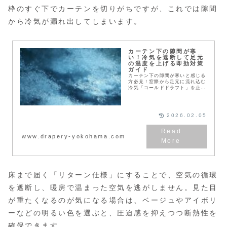
枠のすぐ下でカーテンを切りがちですが、これでは隙間
から冷気が漏れ出してしまいます。
カーテン下の隙間が寒
い！冷気を遮断して足元
の温度を上げる即効対策
ガイド
カーテン下の隙間が寒いと感じる
方必見！窓際から足元に流れ込む
冷気「コールドドラフト」を止め
る具体的な方法を解説します。ボ
ードやクッションなどの専用グッ
ズ、100均活用術、カーテンの丈
調整など、賃貸でも即実践できる
2026.02.05
断熱対策で冬の暖房効率を劇的に
高めましょう。
www.drapery-yokohama.com
床まで届く「リターン仕様」にすることで、空気の循環
を遮断し、暖房で温まった空気を逃がしません。見た目
が重たくなるのが気になる場合は、ベージュやアイボリ
ーなどの明るい色を選ぶと、圧迫感を抑えつつ断熱性を
確保できます。