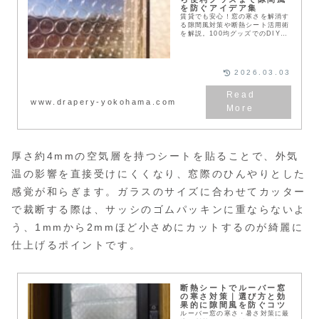
を防ぐアイデア集
賃貸でも安心！窓の寒さを解消す
る隙間風対策や断熱シート活用術
を解説。100均グッズでのDIYか
ら、お風呂・トイレ・掃き出し窓
など場所別の防寒ポイント、原状
回復のコツまで網羅。冷気を遮断
して暖房効率を高め、冬の光熱費
2026.03.03
を抑える具体的な方法がわかりま
す。
www.drapery-yokohama.com
厚さ約4mmの空気層を持つシートを貼ることで、外気
温の影響を直接受けにくくなり、窓際のひんやりとした
感覚が和らぎます。ガラスのサイズに合わせてカッター
で裁断する際は、サッシのゴムパッキンに重ならないよ
う、1mmから2mmほど小さめにカットするのが綺麗に
仕上げるポイントです。
断熱シートでルーバー窓
の寒さ対策｜選び方と効
果的に隙間風を防ぐコツ
ルーバー窓の寒さ・暑さ対策に最