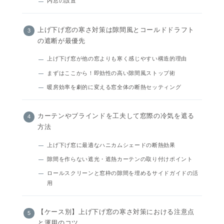
内窓の設置
上げ下げ窓の寒さ対策は隙間風とコールドドラフト
の遮断が最優先
上げ下げ窓が他の窓よりも寒く感じやすい構造的理由
まずはここから！即効性の高い隙間風ストップ術
暖房効率を劇的に変える窓全体の断熱セッティング
カーテンやブラインドを工夫して窓際の冷気を遮る
方法
上げ下げ窓に最適なハニカムシェードの断熱効果
隙間を作らない遮光・遮熱カーテンの取り付けポイント
ロールスクリーンと窓枠の隙間を埋めるサイドガイドの活
用
【ケース別】上げ下げ窓の寒さ対策における注意点
と運用のコツ