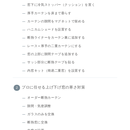
窓下に冷気ストッパー（クッション）を置く
厚手カーテンを床まで垂らす
カーテンの隙間をマグネットで留める
ハニカムシェードを設置する
断熱ライナーをカーテン裏に追加する
レース＋厚手の二重カーテンにする
窓の上部に隙間テープを追加する
サッシ部分に断熱テープを貼る
内窓キット（簡易二重窓）を設置する
プロに任せる上げ下げ窓の寒さ対策
オーダー断熱カーテン
隙間・気密調整
ガラスのみを交換
断熱窓に交換