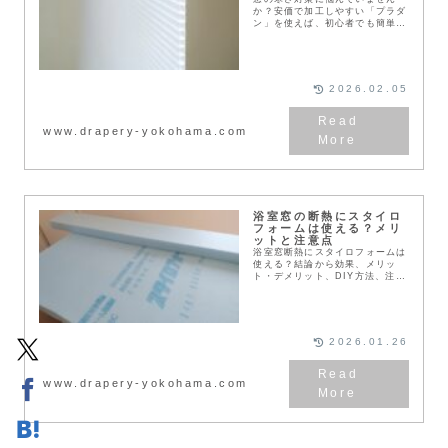
か？安価で加工しやすい「プラダ
ン」を使えば、初心者でも簡単に
窓の断熱が可能です。本記事で
は、100均やホームセンターでの
選び方から、立てかける・貼る・
二重窓化する手順、結露対策まで
徹底解説。賢く節電しましょう。
2026.02.05
www.drapery-yokohama.com
浴室窓の断熱にスタイロ
フォームは使える？メリ
ットと注意点
浴室窓断熱にスタイロフォームは
使える？結論から効果、メリッ
ト・デメリット、DIY方法、注意
点まで初心者向けに解説。結露や
カビで失敗しない判断基準がわか
ります。
2026.01.26
www.drapery-yokohama.com