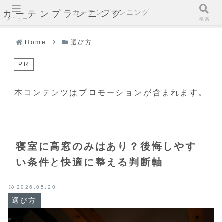
カーテンプランニング
カーテンプランニング
メニュー
検索
Home
選び方
PR
本コンテンツはプロモーションが含まれます。
寝室に高窓のみはあり？後悔しやす
い条件と快適に整える判断軸
2026.05.20
選び方