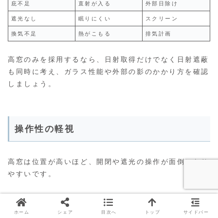
庇不足
直射が入る
外部日除け
遮光なし
眠りにくい
スクリーン
換気不足
熱がこもる
排気計画
高窓のみを採用するなら、日射取得だけでなく日射遮蔽
も同時に考え、ガラス性能や外部の影のかかり方を確認
しましょう。
操作性の軽視
高窓は位置が高いほど、開閉や遮光の操作が面倒になり
やすいです。
手動の開閉ハンドルが届きにくく操作棒を毎回使う必要
があったり、ロールスクリーンのチェーンが長くなると
ホーム
シェア
目次へ
トップ
サイドバー