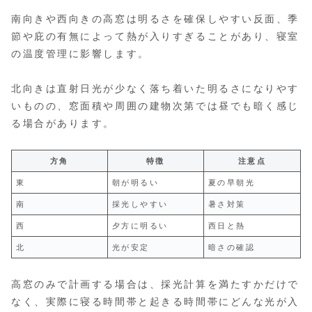
南向きや西向きの高窓は明るさを確保しやすい反面、季
節や庇の有無によって熱が入りすぎることがあり、寝室
の温度管理に影響します。
北向きは直射日光が少なく落ち着いた明るさになりやす
いものの、窓面積や周囲の建物次第では昼でも暗く感じ
る場合があります。
方角
特徴
注意点
東
朝が明るい
夏の早朝光
南
採光しやすい
暑さ対策
西
夕方に明るい
西日と熱
北
光が安定
暗さの確認
高窓のみで計画する場合は、採光計算を満たすかだけで
なく、実際に寝る時間帯と起きる時間帯にどんな光が入